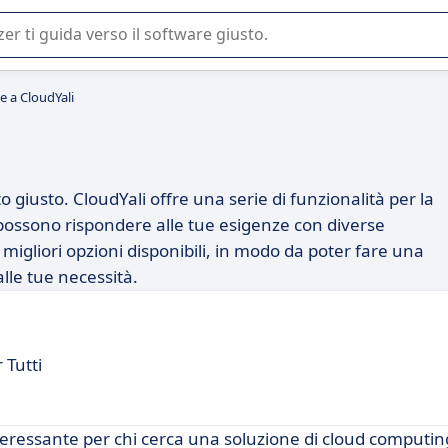
 o nella scelta di un software SaaS per la vostra azienda.
e a CloudYali
o giusto. CloudYali offre una serie di funzionalità per la
 possono rispondere alle tue esigenze con diverse
e migliori opzioni disponibili, in modo da poter fare una
lle tue necessità.
 Tutti
ssante per chi cerca una soluzione di cloud computing 