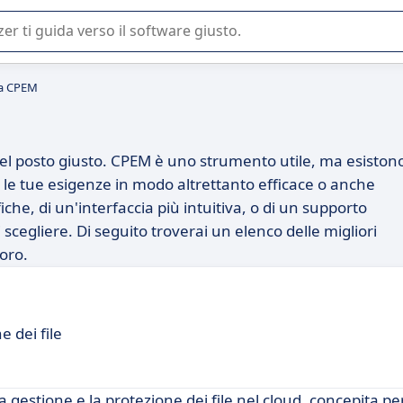
 o nella scelta di un software SaaS per la vostra azienda.
 a CPEM
nel posto giusto. CPEM è uno strumento utile, ma esiston
 le tue esigenze in modo altrettanto efficace o anche
che, di un'interfaccia più intuitiva, o di un supporto
i scegliere. Di seguito troverai un elenco delle migliori
oro.
 dei file
 gestione e la protezione dei file nel cloud, concepita pe