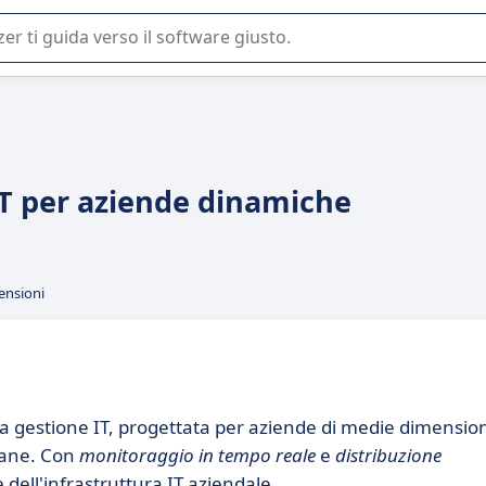
 o nella scelta di un software SaaS per la vostra azienda.
T per aziende dinamiche
ensioni
la gestione IT, progettata per aziende di medie dimensio
diane. Con
monitoraggio in tempo reale
e
distribuzione
e dell'infrastruttura IT aziendale.