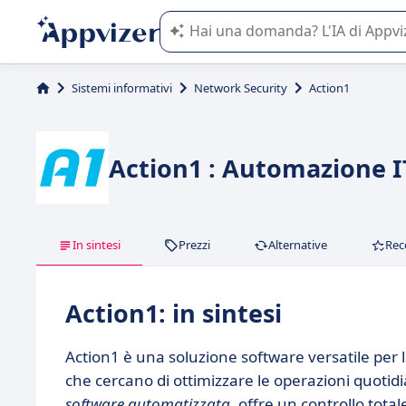
L'IA di Appvizer vi guida nell'utilizzo
Sistemi informativi
Network Security
Action1
Action1 : Automazione I
In sintesi
Prezzi
Alternative
Rec
Action1: in sintesi
Action1 è una soluzione software versatile per 
che cercano di ottimizzare le operazioni quoti
software automatizzata
, offre un controllo total