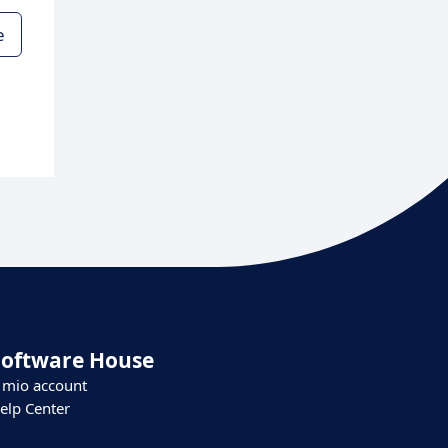
e
Software House
l mio account
elp Center