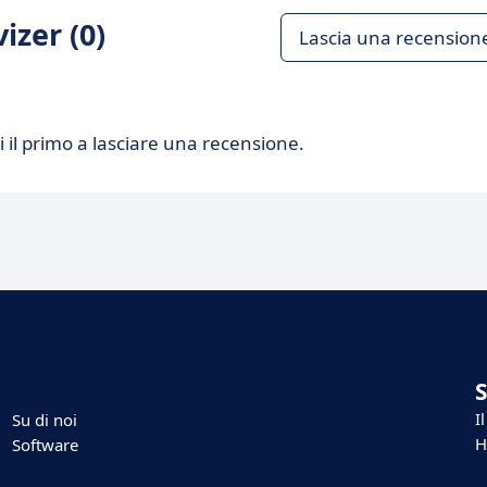
izer (0)
Lascia una recension
 il primo a lasciare una recensione.
I
Su di noi
H
Software