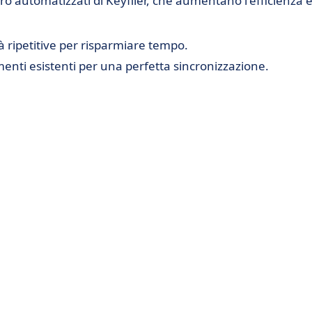
voro automatizzati di Keyfiler, che aumentano l'efficienza 
ità ripetitive per risparmiare tempo.
umenti esistenti per una perfetta sincronizzazione.