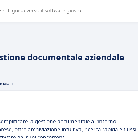
 o nella scelta di un software SaaS per la vostra azienda.
gestione documentale aziendale
ensioni
 semplificare la gestione documentale all'interno
ese, offre archiviazione intuitiva, ricerca rapida e flussi 
ftware dai suoi concorrenti.