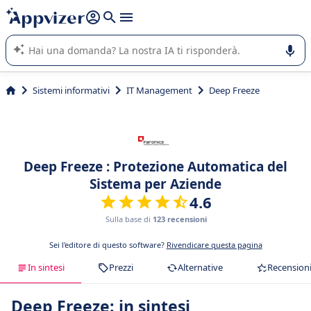
righe con
shift + enter
).
L'IA di Appvizer vi guida nell'utilizzo o nella scelta di un
software SaaS per la vostra azienda.
Sistemi informativi
IT Management
Deep Freeze
Deep Freeze : Protezione Automatica del
Sistema per Aziende
4.6
Sulla base di
123 recensioni
Sei l'editore di questo software?
Rivendicare questa pagina
In sintesi
Prezzi
Alternative
Recension
Deep Freeze: in sintesi