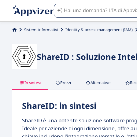
L'IA di Appvizer vi guida nell'utilizzo
Sistemi informativi
Identity & access management (IAM)
ShareID : Soluzione Inte
In sintesi
Prezzi
Alternative
Rec
ShareID: in sintesi
ShareID è una potente soluzione software progett
Ideale per aziende di ogni dimensione, offre aut
chiave includono l'integrazione versatile e l'ott