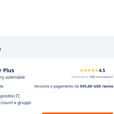
D
 Plus
4.5
ory aziendale
Sulla base di
+200 recensioni
ta
Versione a pagamento da
595,00 USD /anno
ositivi IT,
account e gruppi