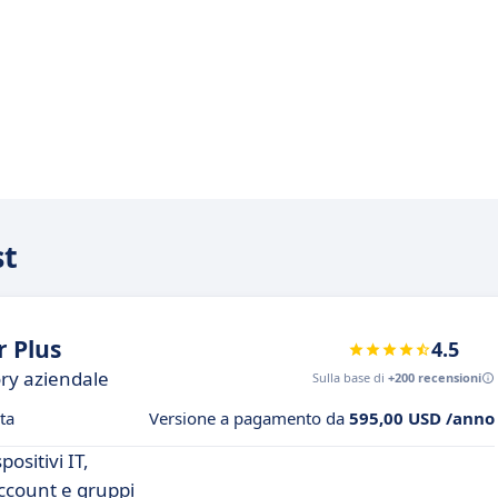
st
 Plus
4.5
ory aziendale
Sulla base di
+200 recensioni
ta
Versione a pagamento da
595,00 USD /anno
ositivi IT,
account e gruppi