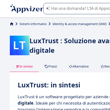
L'IA di Appvizer vi guida nell'utilizzo
Sistemi informativi
Identity & access management (IAM)
LuxTrust : Soluzione ava
digitale
In sintesi
Prezzi
Alternative
Rec
LuxTrust: in sintesi
LuxTrust è un software progettato per aziende e 
digitale
. Ideale per chi necessita di autenticaz
troviamo l'integrazione semplice e la compatibili