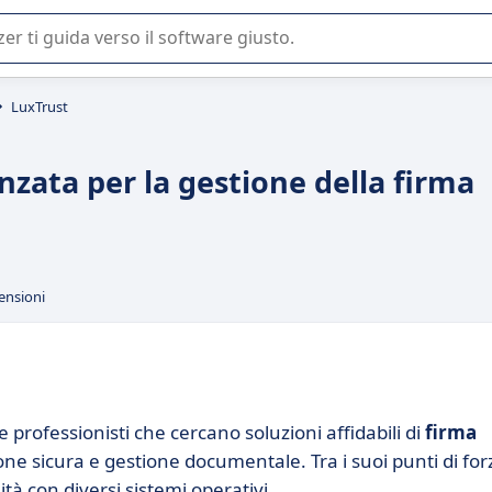
 o nella scelta di un software SaaS per la vostra azienda.
LuxTrust
nzata per la gestione della firma
ensioni
professionisti che cercano soluzioni affidabili di
firma
ione sicura e gestione documentale. Tra i suoi punti di for
tà con diversi sistemi operativi.