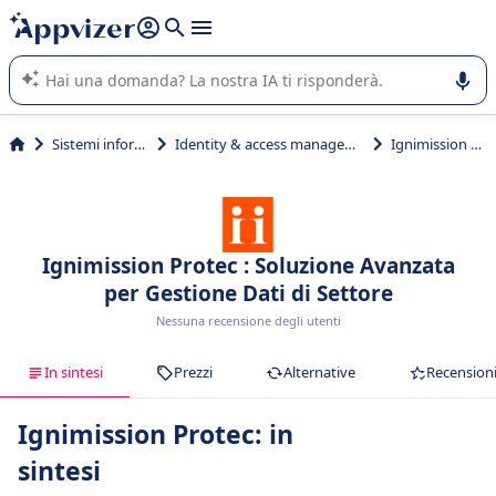
righe con
shift + enter
).
L'IA di Appvizer vi guida nell'utilizzo o nella scelta di un
software SaaS per la vostra azienda.
Sistemi informativi
Identity & access management (IAM)
Ignimission Protec
Ignimission Protec : Soluzione Avanzata
per Gestione Dati di Settore
Nessuna recensione degli utenti
In sintesi
Prezzi
Alternative
Recension
Ignimission Protec: in
sintesi