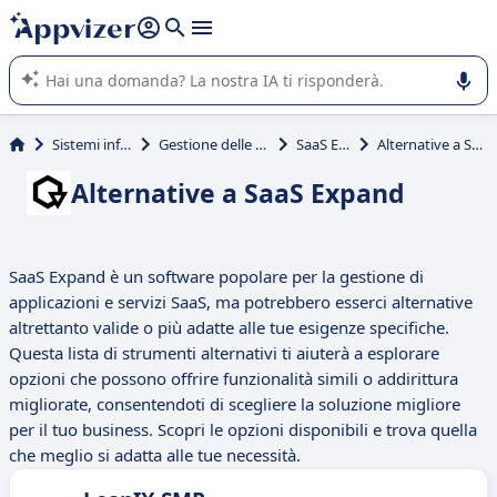
righe con
shift + enter
).
L'IA di Appvizer vi guida nell'utilizzo o nella scelta di un
software SaaS per la vostra azienda.
Sistemi informativi
Gestione delle Spese SaaS
SaaS Expand
Alternative a SaaS Expand
Alternative a SaaS Expand
SaaS Expand è un software popolare per la gestione di
applicazioni e servizi SaaS, ma potrebbero esserci alternative
altrettanto valide o più adatte alle tue esigenze specifiche.
Questa lista di strumenti alternativi ti aiuterà a esplorare
opzioni che possono offrire funzionalità simili o addirittura
migliorate, consentendoti di scegliere la soluzione migliore
per il tuo business. Scopri le opzioni disponibili e trova quella
che meglio si adatta alle tue necessità.