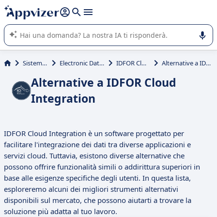
righe con
shift + enter
).
L'IA di Appvizer vi guida nell'utilizzo o nella scelta di un
software SaaS per la vostra azienda.
Sistemi informativi
Electronic Data Interchange (EDI)
IDFOR Cloud Integration
Alternative a IDFOR Cloud Integration
Alternative a IDFOR Cloud
Integration
IDFOR Cloud Integration è un software progettato per
facilitare l'integrazione dei dati tra diverse applicazioni e
servizi cloud. Tuttavia, esistono diverse alternative che
possono offrire funzionalità simili o addirittura superiori in
base alle esigenze specifiche degli utenti. In questa lista,
esploreremo alcuni dei migliori strumenti alternativi
disponibili sul mercato, che possono aiutarti a trovare la
soluzione più adatta al tuo lavoro.