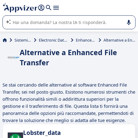
righe con
shift + enter
).
L'IA di Appvizer vi guida nell'utilizzo o nella scelta di un
software SaaS per la vostra azienda.
Sistemi informativi
Electronic Data Interchange (EDI)
Enhanced File Transfer
Alternative a Enhanced File Transfer
Alternative a Enhanced File
Transfer
Se stai cercando delle alternative al software Enhanced File
Transfer, sei nel posto giusto. Esistono numerosi strumenti che
offrono funzionalità simili o addirittura superiori per la
gestione e il trasferimento di file. Questa lista ti fornirà una
panoramica delle opzioni più raccomandate, permettendoti di
trovare la soluzione che meglio si adatta alle tue esigenze.
Lobster_data