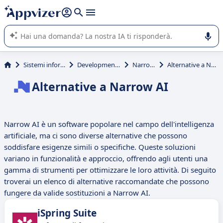
righe con
shift + enter
).
L'IA di Appvizer vi guida nell'utilizzo o nella scelta di un
software SaaS per la vostra azienda.
Sistemi informativi
Development Tools
Narrow AI
Alternative a Narrow AI
Alternative a Narrow AI
Narrow AI è un software popolare nel campo dell'intelligenza
artificiale, ma ci sono diverse alternative che possono
soddisfare esigenze simili o specifiche. Queste soluzioni
variano in funzionalità e approccio, offrendo agli utenti una
gamma di strumenti per ottimizzare le loro attività. Di seguito
troverai un elenco di alternative raccomandate che possono
fungere da valide sostituzioni a Narrow AI.
iSpring Suite