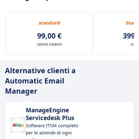
standard
Stan
99,00 €
399,
/anno /utenti
/ute
Alternative clienti a
Automatic Email
Manager
ManageEngine
Servicedesk Plus
Software ITSM completo
per le aziende di ogni