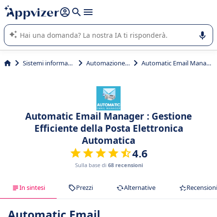
righe con
shift + enter
).
L'IA di Appvizer vi guida nell'utilizzo o nella scelta di un
software SaaS per la vostra azienda.
Sistemi informativi
Automazione IT
Automatic Email Manager
Automatic Email Manager : Gestione
Efficiente della Posta Elettronica
Automatica
4.6
Sulla base di
68 recensioni
In sintesi
Prezzi
Alternative
Recension
Automatic Email