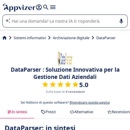
righe con
shift + enter
).
L'IA di Appvizer vi guida nell'utilizzo o nella scelta di un
software SaaS per la vostra azienda.
Sistemi informativi
Archiviazione digitale
DataParser
DataParser : Soluzione Innovativa per la
Gestione Dati Aziendali
5.0
Sulla base di
4 recensioni
Sei l'editore di questo software?
Rivendicare questa pagina
In sintesi
Prezzi
Alternative
Recension
DataParser: in sintesi