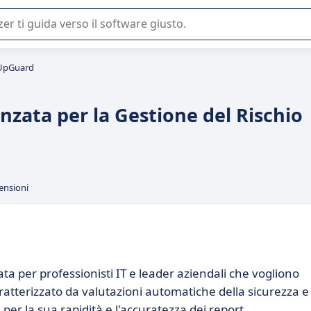
 o nella scelta di un software SaaS per la vostra azienda.
UpGuard
zata per la Gestione del Rischio
ensioni
 per professionisti IT e leader aziendali che vogliono
aratterizzato da valutazioni automatiche della sicurezza e
er la sua rapidità e l'accuratezza dei report.