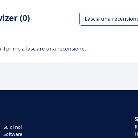
izer (0)
Lascia una recension
 il primo a lasciare una recensione.
I
Su di noi
H
Software