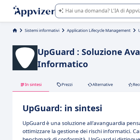
L'IA di Appvizer vi guida nell'utilizzo
Sistemi informativi
Application Lifecycle Management
UpGuard : Soluzione Avan
Informatico
In sintesi
Prezzi
Alternative
Rec
UpGuard: in sintesi
UpGuard è una soluzione all'avanguardia pensata
ottimizzare la gestione dei rischi informatici. C
benchmark di conformità, UpGuard si distingue p