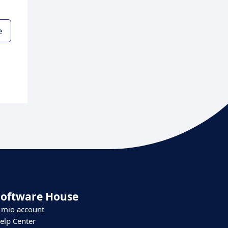
e
Software House
l mio account
elp Center