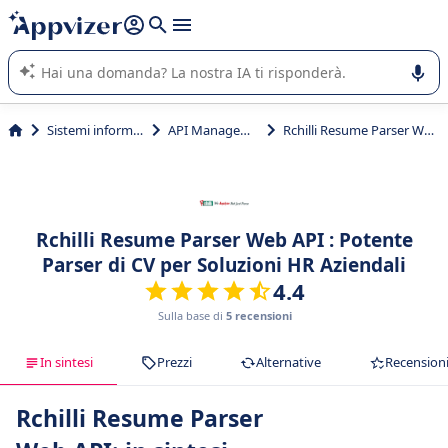
righe con
shift + enter
).
L'IA di Appvizer vi guida nell'utilizzo o nella scelta di un
software SaaS per la vostra azienda.
Sistemi informativi
API Management
Rchilli Resume Parser Web API
Rchilli Resume Parser Web API : Potente
Parser di CV per Soluzioni HR Aziendali
4.4
Sulla base di
5 recensioni
In sintesi
Prezzi
Alternative
Recension
Rchilli Resume Parser