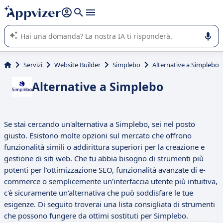
righe con
shift + enter
).
L'IA di Appvizer vi guida nell'utilizzo o nella scelta di un
software SaaS per la vostra azienda.
Servizi
Website Builder
Simplebo
Alternative a Simplebo
Alternative a Simplebo
Se stai cercando un'alternativa a Simplebo, sei nel posto
giusto. Esistono molte opzioni sul mercato che offrono
funzionalità simili o addirittura superiori per la creazione e
gestione di siti web. Che tu abbia bisogno di strumenti più
potenti per l'ottimizzazione SEO, funzionalità avanzate di e-
commerce o semplicemente un'interfaccia utente più intuitiva,
c'è sicuramente un'alternativa che può soddisfare le tue
esigenze. Di seguito troverai una lista consigliata di strumenti
che possono fungere da ottimi sostituti per Simplebo.