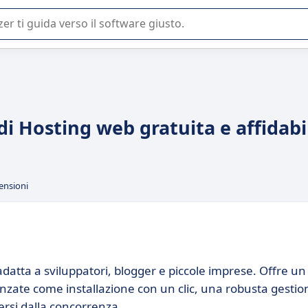
 o nella scelta di un software SaaS per la vostra azienda.
i Hosting web gratuita e affidabi
ensioni
atta a sviluppatori, blogger e piccole imprese. Offre un
vanzate come installazione con un clic, una robusta gestio
ersi dalla concorrenza.