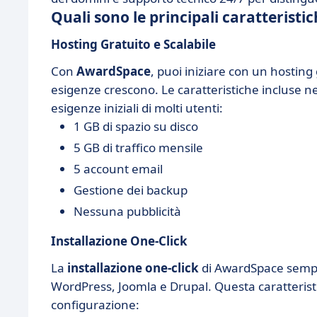
Quali sono le principali caratterist
Hosting Gratuito e Scalabile
Con
AwardSpace
, puoi iniziare con un hostin
esigenze crescono. Le caratteristiche incluse n
esigenze iniziali di molti utenti:
1 GB di spazio su disco
5 GB di traffico mensile
5 account email
Gestione dei backup
Nessuna pubblicità
Installazione One-Click
La
installazione one-click
di AwardSpace semplif
WordPress, Joomla e Drupal. Questa caratteristic
configurazione: