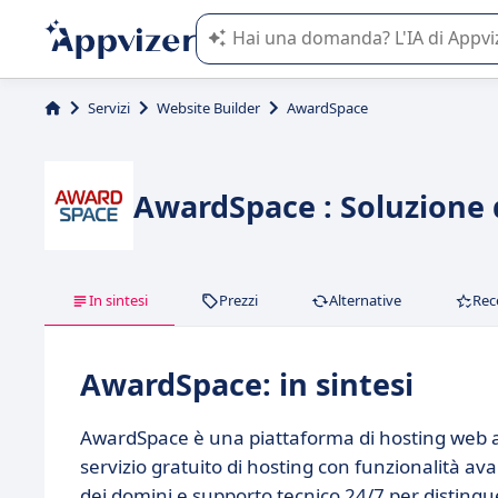
L'IA di Appvizer vi guida nell'utilizzo
Servizi
Website Builder
AwardSpace
AwardSpace : Soluzione d
In sintesi
Prezzi
Alternative
Rec
AwardSpace: in sintesi
AwardSpace è una piattaforma di hosting web ad
servizio gratuito di hosting con funzionalità a
dei domini e supporto tecnico 24/7 per distingu