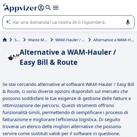
righe con
shift + enter
).
L'IA di Appvizer vi guida nell'utilizzo o nella scelta di un
software SaaS per la vostra azienda.
Servizi
Waste Management
WAM-Hauler / Easy Bill & Route
Alternative a WAM-Hauler / Easy Bill & Route
Alternative a WAM-Hauler /
Easy Bill & Route
Se stai cercando alternative al software WAM-Hauler / Easy Bill
& Route, ci sono diverse opzioni disponibili sul mercato che
possono soddisfare le tue esigenze di gestione delle fatture e
ottimizzazione dei percorsi. Questi strumenti offrono
funzionalità simili, permettendo di semplificare i processi di
fatturazione e migliorare l'efficienza logistica. Di seguito
troverai un elenco delle migliori alternative che possono
servire come sostituti validi per il software in questione.