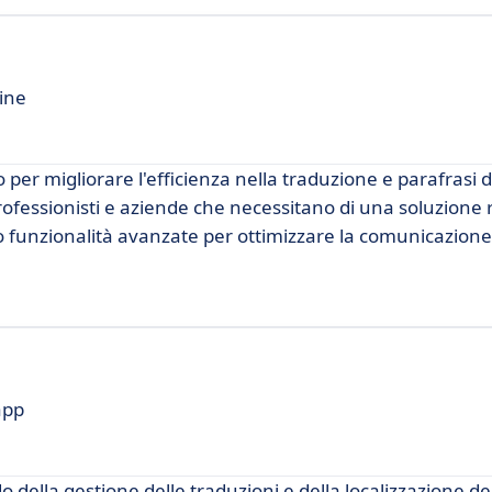
line
er migliorare l'efficienza nella traduzione e parafrasi di
ofessionisti e aziende che necessitano di una soluzione 
o funzionalità avanzate per ottimizzare la comunicazione
app
ella gestione delle traduzioni e della localizzazione de