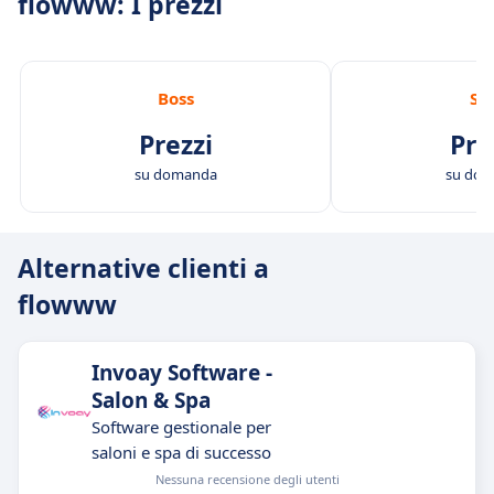
flowww: I prezzi
Boss
St
Prezzi
Pre
su domanda
su do
Alternative clienti a
flowww
Invoay Software -
Salon & Spa
Software gestionale per
saloni e spa di successo
Nessuna recensione degli utenti