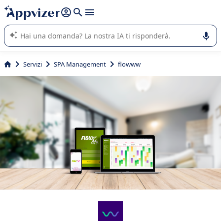
righe con
shift + enter
).
L'IA di Appvizer vi guida nell'utilizzo o nella scelta di un
software SaaS per la vostra azienda.
Servizi
SPA Management
flowww