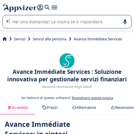
righe con
shift + enter
).
L'IA di Appvizer vi guida nell'utilizzo o nella scelta di un
software SaaS per la vostra azienda.
Servizi
Servizi alla persona
Avance Immédiate Services
Avance Immédiate Services : Soluzione
innovativa per gestionale servizi finanziari
Nessuna recensione degli utenti
Sei l'editore di questo software?
Rivendicare questa pagina
In sintesi
Prezzi
Alternative
Recension
Avance Immédiate