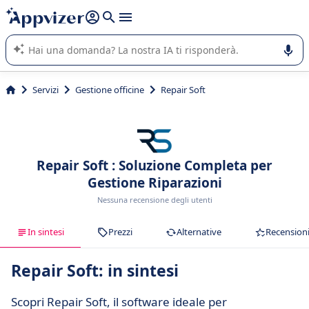
righe con
shift + enter
).
L'IA di Appvizer vi guida nell'utilizzo o nella scelta di un
software SaaS per la vostra azienda.
Servizi
Gestione officine
Repair Soft
Repair Soft : Soluzione Completa per
Gestione Riparazioni
Nessuna recensione degli utenti
In sintesi
Prezzi
Alternative
Recension
Repair Soft: in sintesi
Scopri Repair Soft, il software ideale per