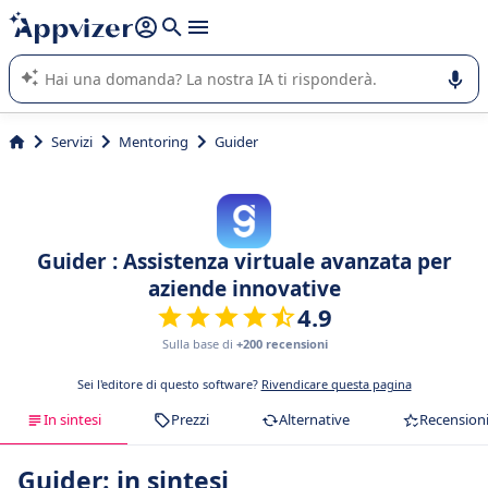
righe con
shift + enter
).
L'IA di Appvizer vi guida nell'utilizzo o nella scelta di un
software SaaS per la vostra azienda.
Servizi
Mentoring
Guider
Guider : Assistenza virtuale avanzata per
aziende innovative
4.9
Sulla base di
+200 recensioni
Sei l'editore di questo software?
Rivendicare questa pagina
In sintesi
Prezzi
Alternative
Recension
Guider: in sintesi