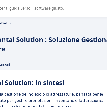
 o nella scelta di un software SaaS per la vostra azienda.
l Solution
al Solution : Soluzione Gestion
re
ensioni
Solution: in sintesi
 gestione del noleggio di attrezzature, pensata per le
ato per gestire prenotazioni, inventario e fatturazione.
stica lo distinguono dalla concorrenza.