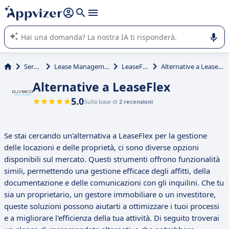
righe con
shift + enter
).
L'IA di Appvizer vi guida nell'utilizzo o nella scelta di un
software SaaS per la vostra azienda.
Servizi
Lease Management
LeaseFlex
Alternative a LeaseFlex
Alternative a LeaseFlex
5.0
Sulla base di
2 recensioni
Se stai cercando un'alternativa a LeaseFlex per la gestione
delle locazioni e delle proprietà, ci sono diverse opzioni
disponibili sul mercato. Questi strumenti offrono funzionalità
simili, permettendo una gestione efficace degli affitti, della
documentazione e delle comunicazioni con gli inquilini. Che tu
sia un proprietario, un gestore immobiliare o un investitore,
queste soluzioni possono aiutarti a ottimizzare i tuoi processi
e a migliorare l'efficienza della tua attività. Di seguito troverai