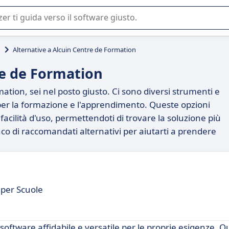
 o nella scelta di un software SaaS per la vostra azienda.
n
Alternative a Alcuin Centre de Formation
re de Formation
ation, sei nel posto giusto. Ci sono diversi strumenti e
 per la formazione e l'apprendimento. Queste opzioni
 facilità d'uso, permettendoti di trovare la soluzione più
nco di raccomandati alternativi per aiutarti a prendere
a per Scuole
software affidabile e versatile per le proprie esigenze. 