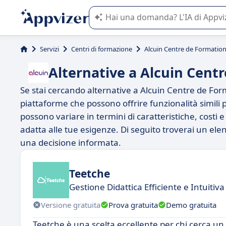
L'IA di Appvizer vi guida nell'utilizzo
Servizi
Centri di formazione
Alcuin Centre de Formatio
Alternative a Alcuin Cent
Se stai cercando alternative a Alcuin Centre de Form
piattaforme che possono offrire funzionalità simili
possono variare in termini di caratteristiche, costi e
adatta alle tue esigenze. Di seguito troverai un ele
una decisione informata.
Teetche
Gestione Didattica Efficiente e Intuitiv
Versione gratuita
Prova gratuita
Demo gratuita
Teetche è una scelta eccellente per chi cerca un 