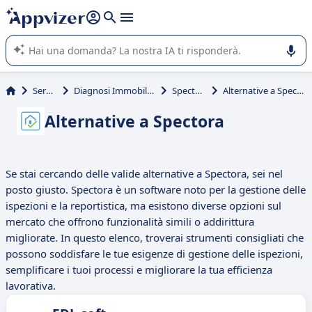
righe con
shift + enter
).
L'IA di Appvizer vi guida nell'utilizzo o nella scelta di un
software SaaS per la vostra azienda.
Servizi
Diagnosi Immobiliare
Spectora
Alternative a Spectora
Alternative a Spectora
Se stai cercando delle valide alternative a Spectora, sei nel
posto giusto. Spectora è un software noto per la gestione delle
ispezioni e la reportistica, ma esistono diverse opzioni sul
mercato che offrono funzionalità simili o addirittura
migliorate. In questo elenco, troverai strumenti consigliati che
possono soddisfare le tue esigenze di gestione delle ispezioni,
semplificare i tuoi processi e migliorare la tua efficienza
lavorativa.