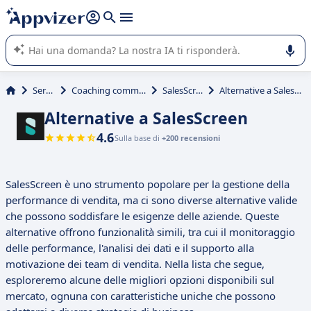
righe con
shift + enter
).
L'IA di Appvizer vi guida nell'utilizzo o nella scelta di un
software SaaS per la vostra azienda.
Servizi
Coaching commercial
SalesScreen
Alternative a SalesScreen
Alternative a SalesScreen
4.6
Sulla base di
+200 recensioni
SalesScreen è uno strumento popolare per la gestione della
performance di vendita, ma ci sono diverse alternative valide
che possono soddisfare le esigenze delle aziende. Queste
alternative offrono funzionalità simili, tra cui il monitoraggio
delle performance, l'analisi dei dati e il supporto alla
motivazione dei team di vendita. Nella lista che segue,
esploreremo alcune delle migliori opzioni disponibili sul
mercato, ognuna con caratteristiche uniche che possono