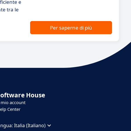
ficiente e
te tra le
Per saperne di più
Software House
l mio account
elp Center
ingua:
Italia (Italiano)