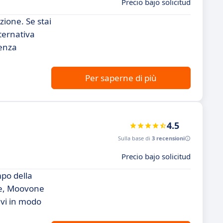
Precio bajo solicitud
ione. Se stai
lternativa
ienza
Per saperne di più
4.5
Sulla base di
3 recensioni
Precio bajo solicitud
po della
te, Moovone
ivi in modo