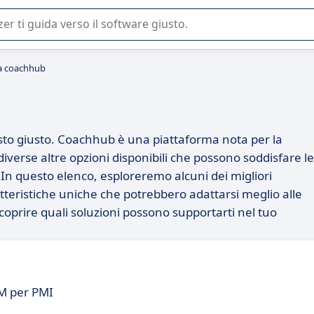
 o nella scelta di un software SaaS per la vostra azienda.
 a coachhub
osto giusto. Coachhub è una piattaforma nota per la
iverse altre opzioni disponibili che possono soddisfare le
 In questo elenco, esploreremo alcuni dei migliori
teristiche uniche che potrebbero adattarsi meglio alle
scoprire quali soluzioni possono supportarti nel tuo
RM per PMI