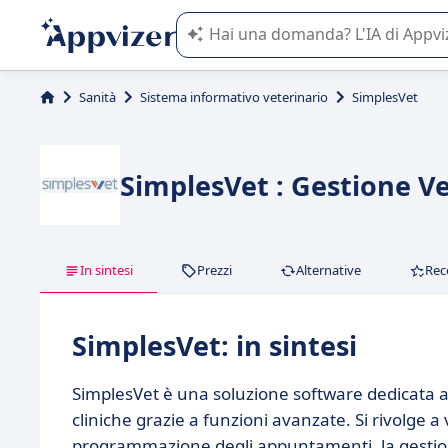
L'IA di Appvizer vi guida nell'utilizzo
Sanità
Sistema informativo veterinario
SimplesVet
SimplesVet : Gestione Vet
In sintesi
Prezzi
Alternative
Rec
SimplesVet: in sintesi
SimplesVet è una soluzione software dedicata ai p
cliniche grazie a funzioni avanzate. Si rivolge a
programmazione degli appuntamenti, la gestione 