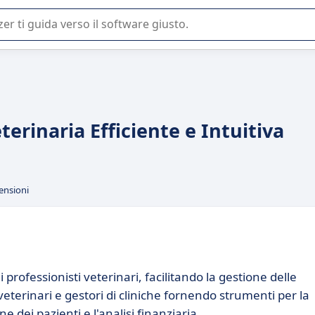
 o nella scelta di un software SaaS per la vostra azienda.
erinaria Efficiente e Intuitiva
ensioni
rofessionisti veterinari, facilitando la gestione delle
 veterinari e gestori di cliniche fornendo strumenti per la
dei pazienti e l'analisi finanziaria.