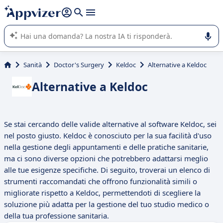
righe con
shift + enter
).
L'IA di Appvizer vi guida nell'utilizzo o nella scelta di un
software SaaS per la vostra azienda.
Sanità
Doctor's Surgery
Keldoc
Alternative a Keldoc
Alternative a Keldoc
Se stai cercando delle valide alternative al software Keldoc, sei
nel posto giusto. Keldoc è conosciuto per la sua facilità d'uso
nella gestione degli appuntamenti e delle pratiche sanitarie,
ma ci sono diverse opzioni che potrebbero adattarsi meglio
alle tue esigenze specifiche. Di seguito, troverai un elenco di
strumenti raccomandati che offrono funzionalità simili o
migliorate rispetto a Keldoc, permettendoti di scegliere la
soluzione più adatta per la gestione del tuo studio medico o
della tua professione sanitaria.