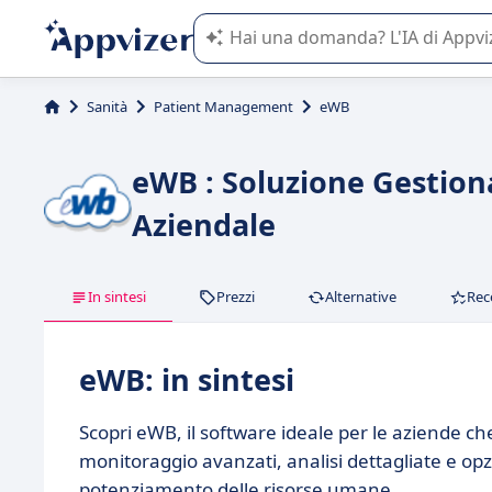
L'IA di Appvizer vi guida nell'utilizzo
Sanità
Patient Management
eWB
eWB : Soluzione Gestiona
Aziendale
In sintesi
Prezzi
Alternative
Rec
eWB: in sintesi
Scopri eWB, il software ideale per le aziende c
monitoraggio avanzati, analisi dettagliate e op
potenziamento delle risorse umane.