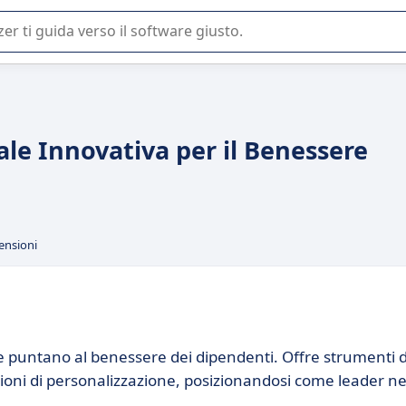
 o nella scelta di un software SaaS per la vostra azienda.
le Innovativa per il Benessere
ensioni
he puntano al benessere dei dipendenti. Offre strumenti d
zioni di personalizzazione, posizionandosi come leader ne