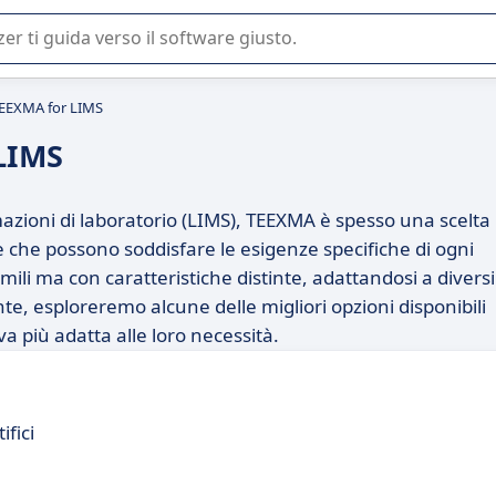
 o nella scelta di un software SaaS per la vostra azienda.
TEEXMA for LIMS
 LIMS
azioni di laboratorio (LIMS), TEEXMA è spesso una scelta
de che possono soddisfare le esigenze specifiche di ogni
mili ma con caratteristiche distinte, adattandosi a diversi
ente, esploreremo alcune delle migliori opzioni disponibili
va più adatta alle loro necessità.
ifici