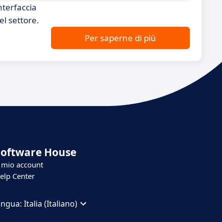
nterfaccia
el settore.
Per saperne di più
Software House
l mio account
elp Center
ingua:
Italia (Italiano)