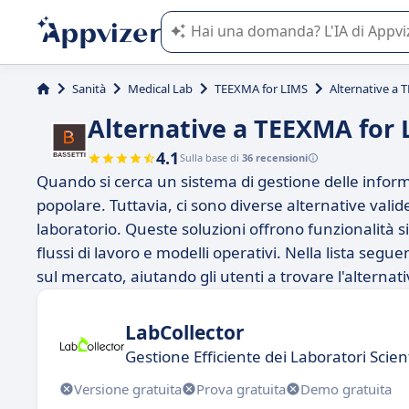
L'IA di Appvizer vi guida nell'utilizzo
Sanità
Medical Lab
TEEXMA for LIMS
Alternative a 
Alternative a TEEXMA for
4.1
Sulla base di
36 recensioni
Quando si cerca un sistema di gestione delle inform
popolare. Tuttavia, ci sono diverse alternative vali
laboratorio. Queste soluzioni offrono funzionalità si
flussi di lavoro e modelli operativi. Nella lista segu
sul mercato, aiutando gli utenti a trovare l'alternati
LabCollector
Gestione Efficiente dei Laboratori Scient
Versione gratuita
Prova gratuita
Demo gratuita