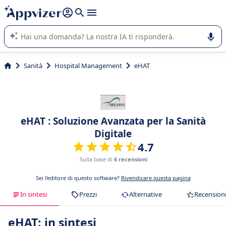
righe con
shift + enter
).
L'IA di Appvizer vi guida nell'utilizzo o nella scelta di un
software SaaS per la vostra azienda.
Sanità
Hospital Management
eHAT
eHAT : Soluzione Avanzata per la Sanità
Digitale
4.7
Sulla base di
6 recensioni
Sei l'editore di questo software?
Rivendicare questa pagina
In sintesi
Prezzi
Alternative
Recension
eHAT: in sintesi