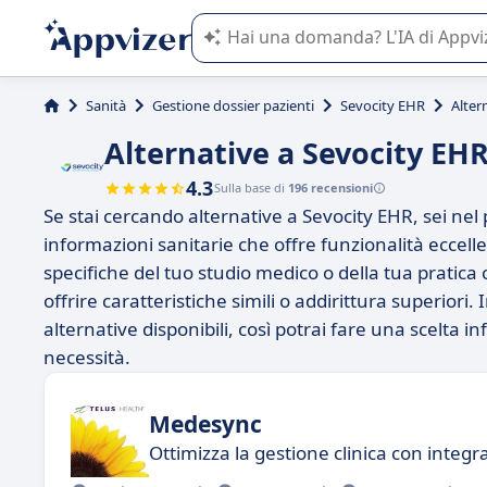
L'IA di Appvizer vi guida nell'utilizzo
Sanità
Gestione dossier pazienti
Sevocity EHR
Alter
Alternative a Sevocity EH
4.3
Sulla base di
196 recensioni
Se stai cercando alternative a Sevocity EHR, sei nel 
informazioni sanitarie che offre funzionalità eccell
specifiche del tuo studio medico o della tua pratica
offrire caratteristiche simili o addirittura superiori
alternative disponibili, così potrai fare una scelta i
necessità.
Medesync
Ottimizza la gestione clinica con integ