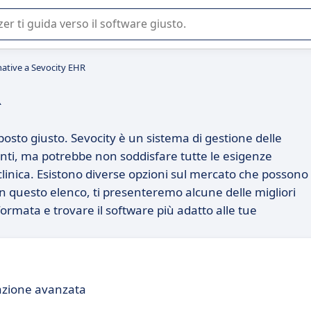
 o nella scelta di un software SaaS per la vostra azienda.
native a Sevocity EHR
R
posto giusto. Sevocity è un sistema di gestione delle
enti, ma potrebbe non soddisfare tutte le esigenze
 clinica. Esistono diverse opzioni sul mercato che possono
. In questo elenco, ti presenteremo alcune delle migliori
nformata e trovare il software più adatto alle tue
razione avanzata