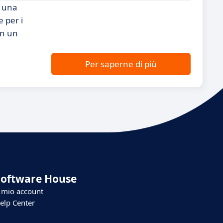
o una
 per i
in un
Per saperne di più
Software House
l mio account
elp Center