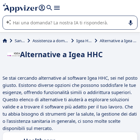
righe con
shift + enter
).
L'IA di Appvizer vi guida nell'utilizzo o nella scelta di un
software SaaS per la vostra azienda.
Sanità
Assistenza a domicilio
Igea HHC
Alternative a Igea HHC
Alternative a Igea HHC
Se stai cercando alternative al software Igea HHC, sei nel posto
giusto. Esistono diverse opzioni che possono soddisfare le tue
esigenze, offrendo funzionalità simili o addirittura superiori.
Questo elenco di alternative ti aiuterà a esplorare soluzioni
valide e a trovare il software più adatto per il tuo lavoro. Che
tu abbia bisogno di strumenti per la salute, la gestione dei dati
o l'assistenza sanitaria in generale, ci sono molte scelte
disponibili sul mercato.