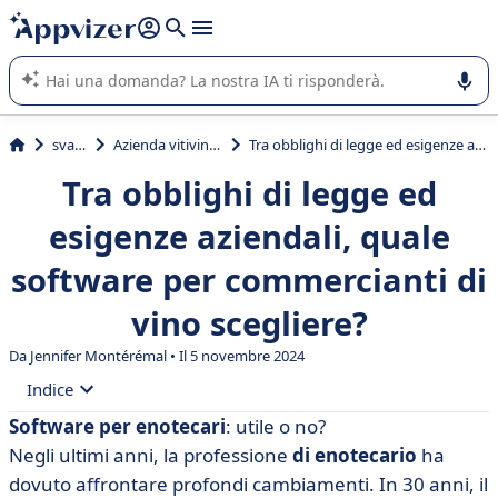
righe con
shift + enter
).
L'IA di Appvizer vi guida nell'utilizzo o nella scelta di un
software SaaS per la vostra azienda.
svago
Azienda vitivinicola
Tra obblighi di legge ed esigenze aziendali, quale software per commercianti di vino scegliere?
Tra obblighi di legge ed
esigenze aziendali, quale
software per commercianti di
vino scegliere?
Da
Jennifer Montérémal
• Il 5 novembre 2024
Indice
Software per enotecari
: utile o no?
• Software per enotecari: quali sono i requisiti
Negli ultimi anni, la professione
di enotecario
ha
normativi?
dovuto affrontare profondi cambiamenti. In 30 anni, il