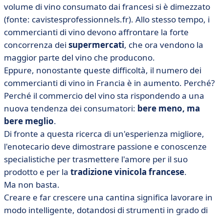
• Software per enotecari: quali sono le vostre esigenze
volume di vino consumato dai francesi si è dimezzato
di sviluppo commerciale?
(fonte: cavistesprofessionnels.fr). Allo stesso tempo, i
• La tradizione incontra la modernizzazione
commercianti di vino devono affrontare la forte
concorrenza dei
supermercati
, che ora vendono la
maggior parte del vino che producono.
Eppure, nonostante queste difficoltà, il numero dei
commercianti di vino in Francia è in aumento. Perché?
Perché il commercio del vino sta rispondendo a una
nuova tendenza dei consumatori:
bere meno, ma
bere meglio
.
Di fronte a questa ricerca di un'esperienza migliore,
l'enotecario deve dimostrare passione e conoscenze
specialistiche per trasmettere l'amore per il suo
prodotto e per la
tradizione vinicola francese
.
Ma non basta.
Creare e far crescere una cantina significa lavorare in
modo intelligente, dotandosi di strumenti in grado di