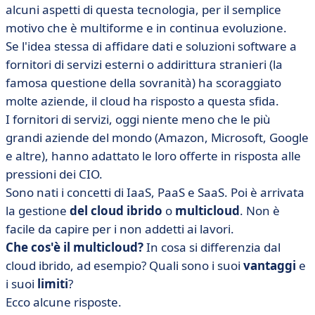
alcuni aspetti di questa tecnologia, per il semplice
• Vantaggi e svantaggi del multi-cloud
motivo che è multiforme e in continua evoluzione.
• Verso la gestione multicloud in outsourcing?
Se l'idea stessa di affidare dati e soluzioni software a
fornitori di servizi esterni o addirittura stranieri (la
famosa questione della sovranità) ha scoraggiato
molte aziende, il cloud ha risposto a questa sfida.
I fornitori di servizi, oggi niente meno che le più
grandi aziende del mondo (Amazon, Microsoft, Google
e altre), hanno adattato le loro offerte in risposta alle
pressioni dei CIO.
Sono nati i concetti di IaaS, PaaS e SaaS. Poi è arrivata
la gestione
del cloud ibrido
o
multicloud
. Non è
facile da capire per i non addetti ai lavori.
Che cos'è il multicloud?
In cosa si differenzia dal
cloud ibrido, ad esempio? Quali sono i suoi
vantaggi
e
i suoi
limiti
?
Ecco alcune risposte.