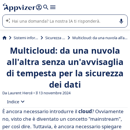
righe con
shift + enter
).
L'IA di Appvizer vi guida nell'utilizzo o nella scelta di un
software SaaS per la vostra azienda.
Sistemi informativi
Sicurezza cloud
Multicloud: da una nuvola all'altra senza un'avvisaglia di tempesta per la sicurezza dei dati
Multicloud: da una nuvola
all'altra senza un'avvisaglia
di tempesta per la sicurezza
dei dati
Da Laurent Hercé • Il 13 novembre 2024
Indice
È ancora necessario introdurre il
cloud
? Ovviamente
• Che cos'è il multicloud?
no, visto che è diventato un concetto "mainstream",
• Qual è la differenza tra multicloud e cloud ibrido?
per così dire. Tuttavia, è ancora necessario spiegare