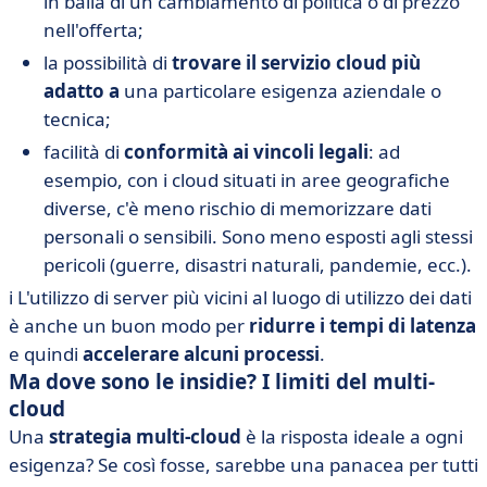
in balia di un cambiamento di politica o di prezzo
nell'offerta;
la possibilità di
trovare il servizio cloud più
adatto a
una particolare esigenza aziendale o
tecnica;
facilità di
conformità ai vincoli legali
: ad
esempio, con i cloud situati in aree geografiche
diverse, c'è meno rischio di memorizzare dati
personali o sensibili. Sono meno esposti agli stessi
pericoli (guerre, disastri naturali, pandemie, ecc.).
ℹ️ L'utilizzo di server più vicini al luogo di utilizzo dei dati
è anche un buon modo per
ridurre i tempi di latenza
e quindi
accelerare alcuni processi
.
Ma dove sono le insidie? I limiti del multi-
cloud
Una
strategia multi-cloud
è la risposta ideale a ogni
esigenza? Se così fosse, sarebbe una panacea per tutti