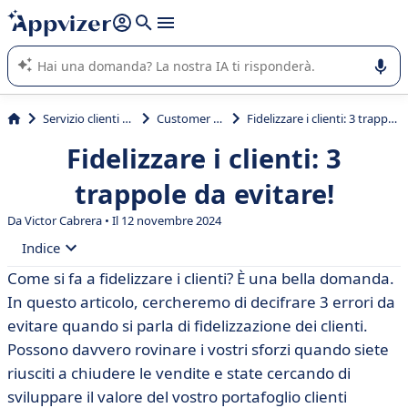
righe con
shift + enter
).
L'IA di Appvizer vi guida nell'utilizzo o nella scelta di un
software SaaS per la vostra azienda.
Servizio clienti e vendite
Customer Loyalty
Fidelizzare i clienti: 3 trappole da evitare!
Fidelizzare i clienti: 3
trappole da evitare!
Da Victor Cabrera • Il 12 novembre 2024
Indice
Come si fa a fidelizzare i clienti? È una bella domanda.
• Quali sono i 3 errori da evitare se si vuole migliorare
In questo articolo, cercheremo di decifrare 3 errori da
la fidelizzazione dei clienti?
evitare quando si parla di fidelizzazione dei clienti.
• Primo errore: non preoccuparsi del cliente dopo la
Possono davvero rovinare i vostri sforzi quando siete
vendita
riusciti a chiudere le vendite e state cercando di
• Secondo errore: avere un unico punto di contatto
sviluppare il valore del vostro portafoglio clienti