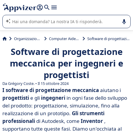
righe con
shift + enter
).
L'IA di Appvizer vi guida nell'utilizzo o nella scelta di un
software SaaS per la vostra azienda.
Organizzazione & planning
Computer Aided Design (CAD)
Software di progettazione meccanica per ingegneri e progettisti
Software di progettazione
meccanica per ingegneri e
progettisti
Da Grégory Coste. • Il 15 ottobre 2024
I software di progettazione meccanica
aiutano i
progettisti
e gli
ingegneri
in ogni fase dello sviluppo
del prodotto: progettazione, simulazione, fino alla
realizzazione di un prototipo.
Gli strumenti
professionali
di Autodesk, come
Inventor
,
supportano tutte queste fasi. Diamo un'occhiata al