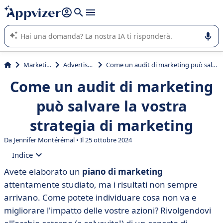
righe con
shift + enter
).
L'IA di Appvizer vi guida nell'utilizzo o nella scelta di un
software SaaS per la vostra azienda.
Marketing
Advertising
Come un audit di marketing può salvare la vostra strategia di marketing
Come un audit di marketing
può salvare la vostra
strategia di marketing
Da
Jennifer Montérémal
• Il 25 ottobre 2024
Indice
Avete elaborato un
piano di marketing
• Ma cos'è un audit di marketing?
attentamente studiato, ma i risultati non sempre
• Quando è opportuno effettuare un audit di
arrivano. Come potete individuare cosa non va e
marketing?
migliorare l'impatto delle vostre azioni? Rivolgendovi