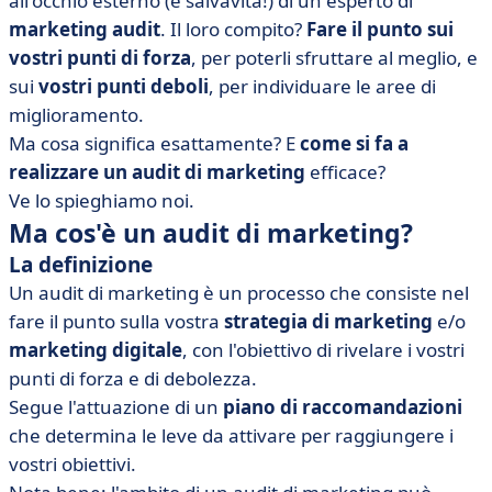
all'occhio esterno (e salvavita!) di un esperto di
• Perché effettuare un audit di marketing?
marketing audit
. Il loro compito?
Fare il punto sui
• Le 4 fasi di un audit di marketing
vostri punti di forza
, per poterli sfruttare al meglio, e
• Prezzi e fornitori di servizi
sui
vostri punti deboli
, per individuare le aree di
• L'audit di marketing in breve
miglioramento.
Ma cosa significa esattamente? E
come si fa a
realizzare un audit di marketing
efficace?
Ve lo spieghiamo noi.
Ma cos'è un audit di marketing?
La definizione
Un audit di marketing è un processo che consiste nel
fare il punto sulla vostra
strategia di marketing
e/o
marketing digitale
, con l'obiettivo di rivelare i vostri
punti di forza e di debolezza.
Segue l'attuazione di un
piano di raccomandazioni
che determina le leve da attivare per raggiungere i
vostri obiettivi.