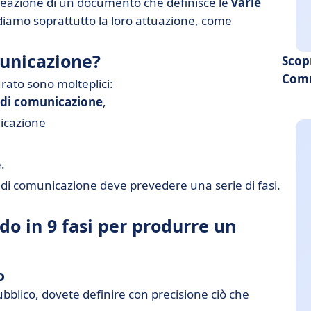
reazione di un documento che definisce le
varie
iamo soprattutto la loro attuazione, come
municazione?
Scop
Comu
rato sono molteplici:
a di comunicazione
,
nicazione
.
 di comunicazione deve prevedere una serie di fasi.
o in 9 fasi per produrre un
o
bblico, dovete definire con precisione ciò che