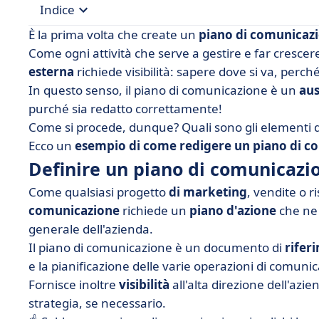
Indice
È la prima volta che create un
piano di comunicaz
• Definire un piano di comunicazione
Come ogni attività che serve a gestire e far cresce
esterna
richiede visibilità: sapere dove si va, perché 
• Perché redigere un piano di comunicazione?
In questo senso, il piano di comunicazione è un
aus
• Un esempio concreto di un metodo in 9 fasi p
purché sia redatto correttamente!
• Nessun piano di comunicazione... senza un pi
Come si procede, dunque? Quali sono gli elementi d
Ecco un
esempio di come redigere un piano di c
Definire un piano di comunicazi
Come qualsiasi progetto
di marketing
, vendite o 
comunicazione
richiede un
piano d'azione
che ne g
generale dell'azienda.
Il piano di comunicazione è un documento di
rifer
e la pianificazione delle varie operazioni di comuni
Fornisce inoltre
visibilità
all'alta direzione dell'azi
strategia, se necessario.