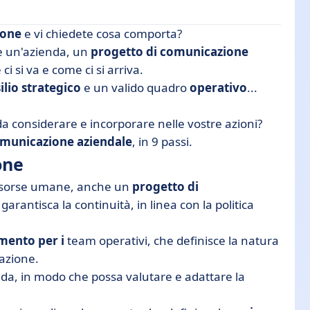
ione
e vi chiedete cosa comporta?
re un'azienda, un
progetto di comunicazione
ci si va e come ci si arriva.
ilio strategico
e un valido quadro
operativo
...
er produrre un piano di comunicazione
ano di comunicazione interna
a considerare e incorporare nelle vostre azioni?
omunicazione aziendale
, in 9 passi.
one
risorse umane, anche un
progetto di
arantisca la continuità, in linea con la politica
imento per i
team operativi, che definisce la natura
cazione.
enda, in modo che possa valutare e adattare la