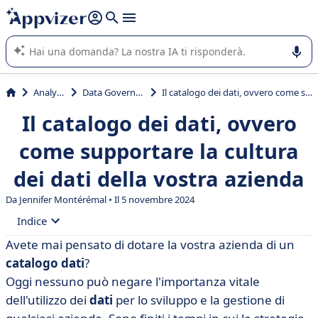
righe con
shift + enter
).
L'IA di Appvizer vi guida nell'utilizzo o nella scelta di un
software SaaS per la vostra azienda.
Analytics
Data Governance
Il catalogo dei dati, ovvero come supportare la cultura dei dati della vostra azienda
Il catalogo dei dati, ovvero
come supportare la cultura
dei dati della vostra azienda
Da
Jennifer Montérémal
• Il 5 novembre 2024
Indice
Avete mai pensato di dotare la vostra azienda di un
• Che cos'è un catalogo dati?
catalogo
dati
?
• Vantaggi del catalogo dati
Oggi nessuno può negare l'importanza vitale
dell'utilizzo dei
dati
per lo sviluppo e la gestione di
• Utenti e usi funzionali del catalogo dati in azienda