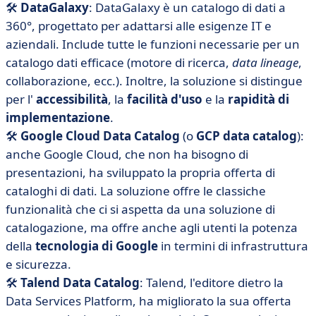
🛠️
DataGalaxy
: DataGalaxy è un catalogo di dati a
360°, progettato per adattarsi alle esigenze IT e
aziendali. Include tutte le funzioni necessarie per un
catalogo dati efficace (motore di ricerca,
data lineage
,
collaborazione, ecc.). Inoltre, la soluzione si distingue
per l'
accessibilità
, la
facilità d'uso
e la
rapidità di
implementazione
.
🛠️
Google Cloud Data Catalog
(o
GCP data catalog
):
anche Google Cloud, che non ha bisogno di
presentazioni, ha sviluppato la propria offerta di
cataloghi di dati. La soluzione offre le classiche
funzionalità che ci si aspetta da una soluzione di
catalogazione, ma offre anche agli utenti la potenza
della
tecnologia di Google
in termini di infrastruttura
e sicurezza.
🛠️
Talend Data Catalog
: Talend, l'editore dietro la
Data Services Platform, ha migliorato la sua offerta