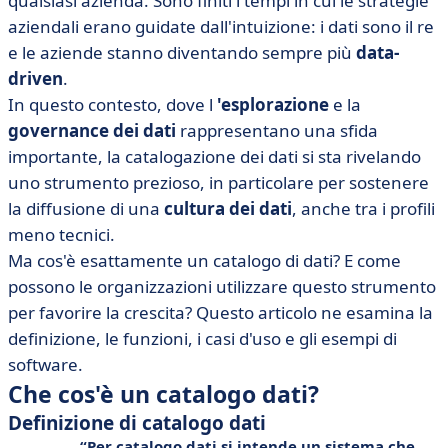
qualsiasi azienda. Sono finiti i tempi in cui le strategie
• Catalogo dati: quale soluzione scegliere?
aziendali erano guidate dall'intuizione: i dati sono il re
e le aziende stanno diventando sempre più
data-
driven
.
In questo contesto, dove l
'esplorazione
e la
governance
dei dati
rappresentano una sfida
importante, la catalogazione dei dati si sta rivelando
uno strumento prezioso, in particolare per sostenere
la diffusione di una
cultura dei dati
, anche tra i profili
meno tecnici.
Ma cos'è esattamente un catalogo di dati? E come
possono le organizzazioni utilizzare questo strumento
per favorire la crescita? Questo articolo ne esamina la
definizione, le funzioni, i casi d'uso e gli esempi di
software.
Che cos'è un catalogo dati?
Definizione di catalogo dati
Per catalogo dati si intende un sistema che