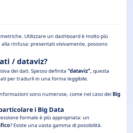
e metriche. Utilizzare un dashboard è molto più
ri alla rinfusa: presentati visivamente, possono
 vostra azienda?
i dati nella vostra azienda?
ati / dataviz?
siva dei dati. Spesso definita
"dataviz",
questa
dati per tradurli in una forma leggibile.
 informazioni sono numerose, come nel caso dei
Big
particolare i Big Data
essione formale è più appropriata: un
fico
? Esiste una vasta gamma di possibilità.