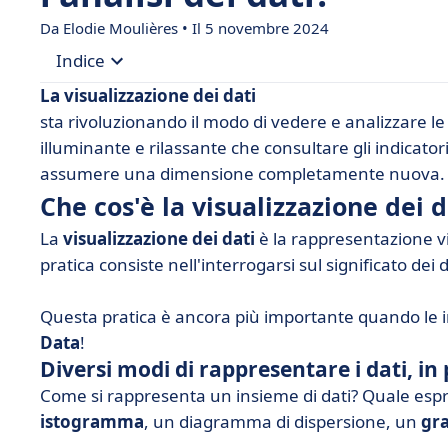
Da Elodie Moulières • Il 5 novembre 2024
Indice
La visualizzazione dei dati
• Che cos'è la visualizzazione dei dati / dataviz?
sta rivoluzionando il modo di vedere e analizzare l
illuminante e rilassante che consultare gli indicato
• Come può la visualizzazione dei dati aiutare la
assumere una dimensione completamente nuova.
• Come potete implementare la visualizzazione de
Che cos'è la visualizzazione dei d
La
visualizzazione dei dati
è la rappresentazione vi
pratica consiste nell'interrogarsi sul significato dei 
Questa pratica è ancora più importante quando le
Data
!
Diversi modi di rappresentare i dati, in 
Come si rappresenta un insieme di dati? Quale espr
istogramma
, un diagramma di dispersione, un
gra