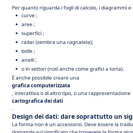
Per quanto riguarda i fogli di calcolo, i diagrammi e i 
curve ;
aree ;
superfici ;
radar (sembra una ragnatela);
bolle ;
anelli ;
o in settori (noti anche come grafici a torta).
È anche possibile creare una
grafica computerizzata
, interattiva o di altro tipo, o una rappresentazione
cartografica dei dati
.
Design dei dati: dare soprattutto un sig
La forma non è un accessorio. Deve essere la traduz
domanda sul significato che troverete la forma giu