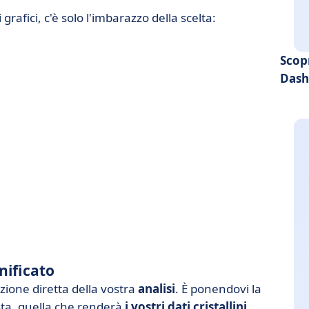
grafici, c'è solo l'imbarazzo della scelta:
Scop
Dash
nificato
ione diretta della vostra
analisi
. È ponendovi la
sta, quella che renderà
i vostri dati cristallini
.