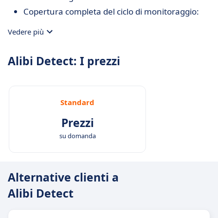
Copertura completa del ciclo di monitoraggio:
un’unica libreria per anomalie, drift e minacce
Vedere più
avversarie.
Sviluppo attivo e supporto open source:
Alibi Detect: I prezzi
mantenuto da SeldonIO con aggiornamenti
regolari.
Flessibile e configurabile: facile da adattare a
Standard
requisiti specifici e casi d’uso complessi.
Prezzi
su domanda
Alternative clienti a
Alibi Detect