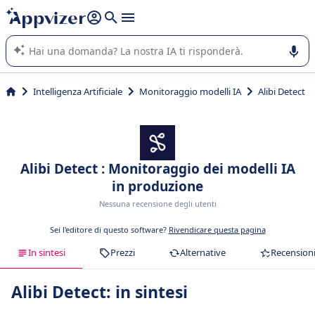
righe con
shift + enter
).
L'IA di Appvizer vi guida nell'utilizzo o nella scelta di un
software SaaS per la vostra azienda.
Intelligenza Artificiale
Monitoraggio modelli IA
Alibi Detect
Alibi Detect : Monitoraggio dei modelli IA
in produzione
Nessuna recensione degli utenti
Sei l'editore di questo software?
Rivendicare questa pagina
In sintesi
Prezzi
Alternative
Recension
Alibi Detect: in sintesi