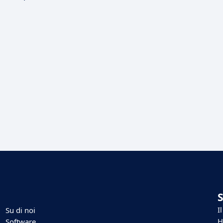
I
Su di noi
H
Software