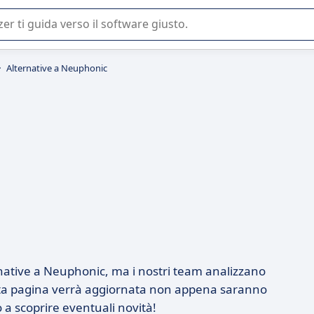
 o nella scelta di un software SaaS per la vostra azienda.
Alternative a Neuphonic
ative a Neuphonic, ma i nostri team analizzano
sta pagina verrà aggiornata non appena saranno
 a scoprire eventuali novità!