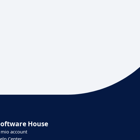
Software House
l mio account
elp Center