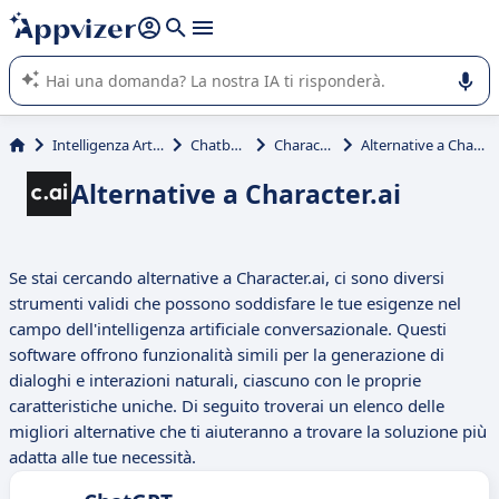
righe con
shift + enter
).
L'IA di Appvizer vi guida nell'utilizzo o nella scelta di un
software SaaS per la vostra azienda.
Intelligenza Artificiale
Chatbot IA
Character.ai
Alternative a Character.ai
Alternative a Character.ai
Se stai cercando alternative a Character.ai, ci sono diversi
strumenti validi che possono soddisfare le tue esigenze nel
campo dell'intelligenza artificiale conversazionale. Questi
software offrono funzionalità simili per la generazione di
dialoghi e interazioni naturali, ciascuno con le proprie
caratteristiche uniche. Di seguito troverai un elenco delle
migliori alternative che ti aiuteranno a trovare la soluzione più
adatta alle tue necessità.