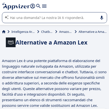
righe con
shift + enter
).
L'IA di Appvizer vi guida nell'utilizzo o nella scelta di un
software SaaS per la vostra azienda.
Intelligenza Artificiale
Chatbot IA
Amazon Lex
Alternative a Amazon Lex
Alternative a Amazon Lex
Amazon Lex è una potente piattaforma di elaborazione del
linguaggio naturale sviluppata da Amazon, utilizzata per
costruire interfacce conversazionali e chatbot. Tuttavia, ci sono
diverse alternative sul mercato che offrono funzionalità simili
o addirittura superiori, a seconda delle esigenze specifiche
degli utenti. Queste alternative possono variare per prezzo,
facilità d'uso e integrazioni disponibili. Di seguito,
presentiamo un elenco di strumenti raccomandati che
possono servire come valide sostituzioni ad Amazon Lex.