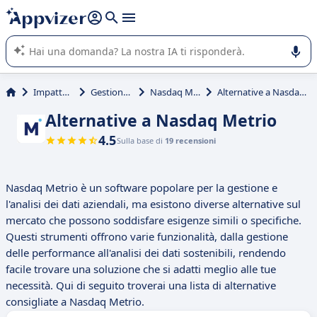
righe con
shift + enter
).
L'IA di Appvizer vi guida nell'utilizzo o nella scelta di un
software SaaS per la vostra azienda.
Impatto RSI
Gestione RSI
Nasdaq Metrio
Alternative a Nasdaq Metrio
Alternative a Nasdaq Metrio
4.5
Sulla base di
19 recensioni
Nasdaq Metrio è un software popolare per la gestione e
l'analisi dei dati aziendali, ma esistono diverse alternative sul
mercato che possono soddisfare esigenze simili o specifiche.
Questi strumenti offrono varie funzionalità, dalla gestione
delle performance all'analisi dei dati sostenibili, rendendo
facile trovare una soluzione che si adatti meglio alle tue
necessità. Qui di seguito troverai una lista di alternative
consigliate a Nasdaq Metrio.